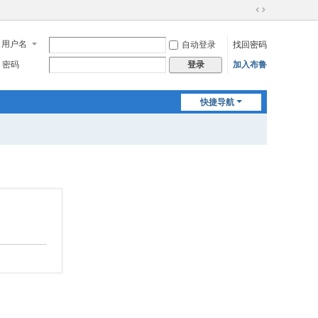
切
换
用户名
自动登录
找回密码
到
宽
密码
加入布鲁
登录
版
快捷导航