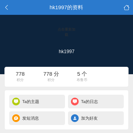
hk1997的资料
点击重新加
载
hk1997
778
778 分
5 个
积分
积分
布鲁币
Ta的主题
Ta的日志
发短消息
加为好友