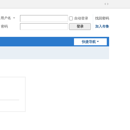
切
换
用户名
自动登录
找回密码
到
宽
密码
加入布鲁
登录
版
快捷导航