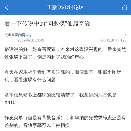
正版DVD讨论区
看一下传说中的“问题碟”仙履奇缘
点击重新加载
silver47
#
1
2009-6-18 13:49
31118
126
俗话说的好，好奇害死猫，本来对这碟没兴趣的，后来突然
这张碟下架了，倒是勾起了我的好奇心
今天在家乐福里看到有卖这碟的，顺便拿下一张截个图玩
玩，看看这碟有什么问题
基本信息够多上都说的比较清楚了，我拿到的片基也是
X410
静态菜单（但是有背景音乐），和华纳的光秃秃静态还是有
差别的。音轨字幕可以自由切换