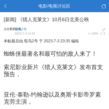
电影/电视讨论区
[新闻]
《猎人克莱文》10月6日北美公映
点击重新加载
鸵鸟2号
#
1
2023-7-3 14:34
1094
1
本帖最后由 鸵鸟2号 于 2023-7-3 23:35 编辑
蜘蛛侠最著名和最可怕的敌人来了！
索尼影业新片《猎人克莱文》发布首支
预告，
亚伦·泰勒-约翰逊以及奥斯卡影帝罗素
克劳主演，