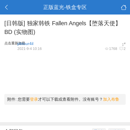
正版蓝光-铁盒专区
[日韩版]
独家韩铁 Fallen Angels【堕落天使】
BD (实物图)
点击重新加载
pbtour4il
#
1
2021-9-4 10:16
1768
2
附件:
您需要
登录
才可以下载或查看附件。没有账号？
加入布鲁