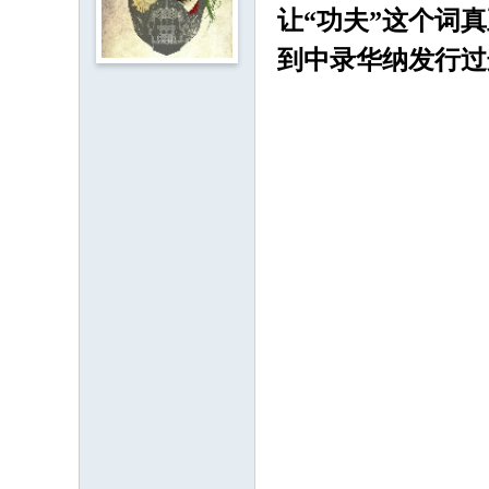
uf
让“功夫”这个词
an
到中录华纳发行过
s.
co
m
）
-
蓝
光
高
清
4
K
U
H
D