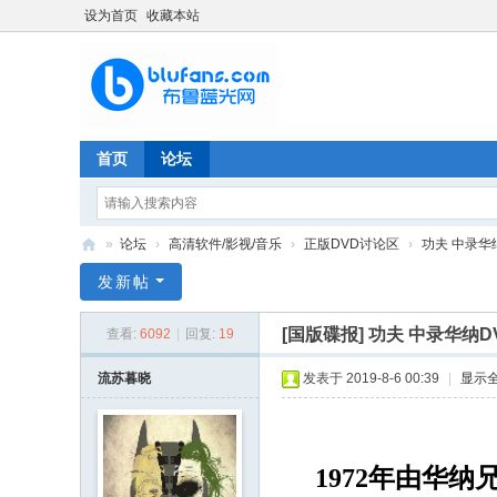
设为首页
收藏本站
首页
论坛
»
论坛
›
高清软件/影视/音乐
›
正版DVD讨论区
›
功夫 中录华
布
发新帖
鲁
[国版碟报]
功夫 中录华纳D
查看:
6092
|
回复:
19
蓝
光
流苏暮晓
发表于 2019-8-6 00:39
|
显示
网
（
bl
1972年由华