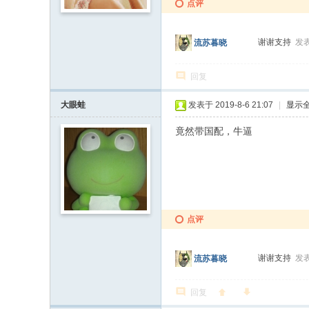
点评
谢谢支持
发表
流苏暮晓
回复
大眼蛙
发表于 2019-8-6 21:07
|
显示
竟然带国配，牛逼
点评
谢谢支持
发表
流苏暮晓
回复