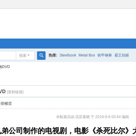
热搜:
Steelbook
Metal Box
铁甲钢拳
霸王别姬
搜索
搜
纳DVD
索
VD
[复制链接]
全部楼层
本帖最后由 流苏暮晓 于 2019-8-6 00:44 编辑
纳兄弟公司制作的电视剧，电影《杀死比尔》大