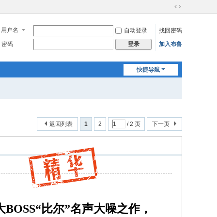
切
换
用户名
自动登录
找回密码
到
宽
密码
加入布鲁
登录
版
快捷导航
返回列表
1
2
/ 2 页
下一页
BOSS“比尔”名声大噪之作，