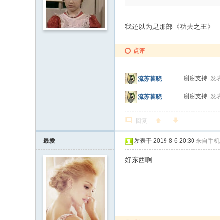
我还以为是那部《功夫之王》
点评
谢谢支持
发表
流苏暮晓
谢谢支持
发表
流苏暮晓
回复
最爱
发表于 2019-8-6 20:30
来自手机
好东西啊