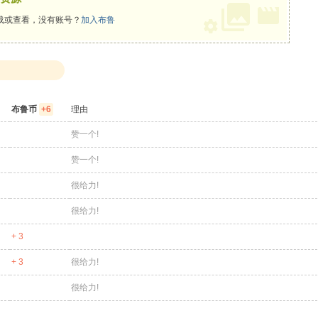
载或查看，没有账号？
加入布鲁
布鲁币
+6
理由
赞一个!
赞一个!
很给力!
很给力!
+ 3
+ 3
很给力!
很给力!