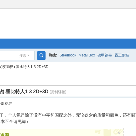
热搜:
Steelbook
Metal Box
铁甲钢拳
霸王别姬
搜索
搜
幻变磁贴) 霍比特人1-3 2D+3D
索
) 霍比特人1-3 2D+3D
[复制链接]
全部楼层
间了，个人觉得除了没有中字和国配之外，无论铁盒的质量和颜色，还有碟
版本不全请见谅
）
×
资源