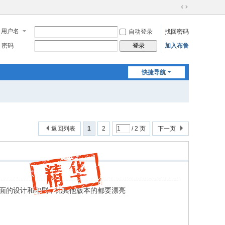
切
换
用户名
自动登录
找回密码
到
宽
密码
加入布鲁
登录
版
快捷导航
返回列表
1
2
/ 2 页
下一页
面的设计和印刷，比其他版本的都要漂亮