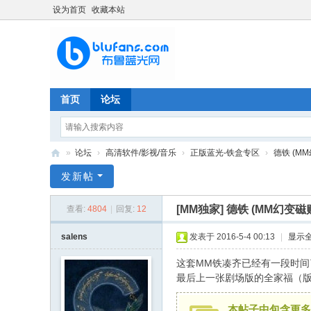
设为首页
收藏本站
首页
论坛
»
论坛
›
高清软件/影视/音乐
›
正版蓝光-铁盒专区
›
德铁 (MM
布
发新帖
鲁
[MM独家]
德铁 (MM幻变磁贴
查看:
4804
|
回复:
12
蓝
光
salens
发表于 2016-5-4 00:13
|
显示
网
这套MM铁凑齐已经有一段时
（
最后上一张剧场版的全家福（
bl
本帖子中包含更多