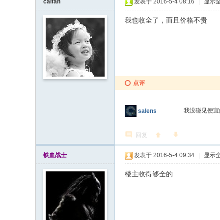
caifan
发表于 2016-5-4 08:16
|
显示
我也收全了，而且价格不贵
点评
我没碰见便宜
salens
回复
铁血战士
发表于 2016-5-4 09:34
|
显示
楼主收得够全的