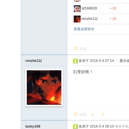
Bl
zjf168828
+ 20
u-
renzhe111
+ 20
ra
查看全部评分
y
影
音
回复
论
renzhe111
发表于 2016-5-4 07:14
|
显示
坛
幻变好铁！
回复
lusky168
发表于 2016-5-4 08:10
来自手机