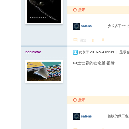
点评
少很多了~~
salens
回复
bobinlove
发表于 2016-5-4 09:39
|
显示
中土世界的铁盒版 很赞
点评
德版的做工
salens