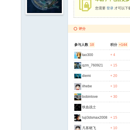
uf
您需要
登录
才可以下
an
s.
co
评分
m
）
参与人数
10
积分
+144
-
tao300
+ 4
蓝
qzm_760921
+ 15
光
diemi
+ 20
高
清
ilhebe
+ 10
4
bobinlove
+ 30
K
铁血战士
U
luji3dsmax2008
+ 15
H
D
凡客晓飞
+ 10