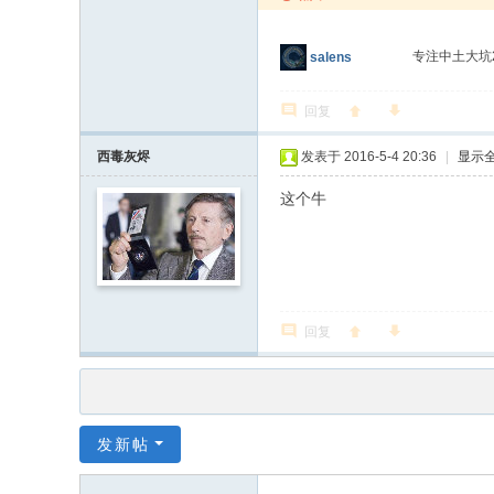
专注中土大坑
salens
回复
西毒灰烬
发表于 2016-5-4 20:36
|
显示
这个牛
回复
发新帖