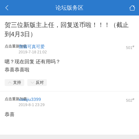
论坛版务区
贺三位新版主上任，回复送币啦！！！（截止
到4月3日）
点击重新加载
熊猫可真可爱
#
501
2019-7-18 21:02
嗯？现在回复 还有用吗？
恭喜恭喜啦
支持
反对
点击重新加载
xiaojiu3399
#
502
2019-8-1 23:29
恭喜