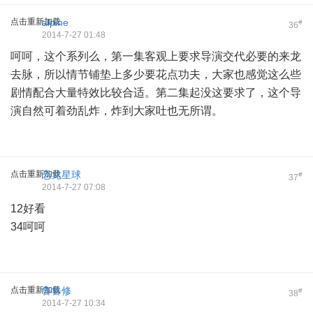
点击重新加载
alpine
#
36
2014-7-27 01:48
呵呵，这个系列么，第一集客观上要求导演交代必要的来龙
去脉，所以情节铺垫上多少要花点功夫，大家也感觉这么些
剧情配合大量特效比较合适。第二集起没这要求了，这个导
演自然可着劲乱炸，炸到大家吐也无所谓。
点击重新加载
恐龙星球
#
37
2014-7-27 07:08
12好看
34呵呵
点击重新加载
鲁鲁修
#
38
2014-7-27 10:34