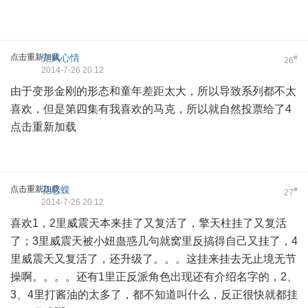
点击重新加载
兜风心情
#
26
2014-7-26 20:12
由于变形金刚的形态和童年差距太大，所以导致系列都不太
喜欢，但是第四集有我喜欢的马克，所以就自然投票给了4
点击重新加载
点击重新加载
花恋蝶
#
27
2014-7-26 20:12
喜欢1，2里威震天本来挂了又复活了，擎天柱挂了又复活
了；3里威震天被小妞蛊惑几句就窝里反搞得自己又挂了，4
里威震天又复活了，还升级了。。。这挂来挂去无止境无节
操啊。。。。还有1里正反派角色出现还有介绍名字的，2、
3、4里打酱油的太多了，都不知道叫什么，反正很快就都挂