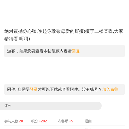
绝对震撼你心弦,唤起你致敬母爱的屏摄(摄于二楼某碟,大家
猜猜看,呵呵)
游客，如果您要查看本帖隐藏内容请
回复
附件:
您需要
登录
才可以下载或查看附件。没有账号？
加入布鲁
评分
参与人数
20
积分
+292
布鲁币
+5
理由