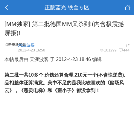
正版蓝光-铁盒专区
[MM独家]
第二批德国MM又杀到!(内含极震撼
屏摄)!
点击重新加载
天涯波客
#
1
2012-4-23 16:50
101299
444
本帖最后由 天涯波客 于 2012-4-23 18:46 编辑
第二批一共10多个,价钱还算合理,210元一个(不含快递费),
品相整体还算满意。美中不足的是我比较喜欢的《赌场风
云》，《恶灵电梯》和《歪小子》都没拿到！