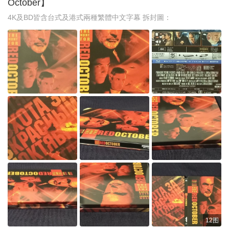
October】
4K及BD皆含台式及港式兩種繁體中文字幕 拆封圖：
12图