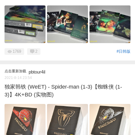
1769
2
#日韩版
点击重新加载
pbtour4il
2021-8-14 23:54
独家韩铁 (WeET) - Spider-man (1-3)【蜘蛛侠 (1-
3)】4K+BD (实物图)