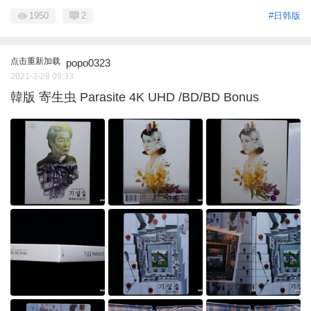
1950
2
#日韩版
点击重新加载
popo0323
2021-3-28 09:33
韓版 寄生虫 Parasite 4K UHD /BD/BD Bonus