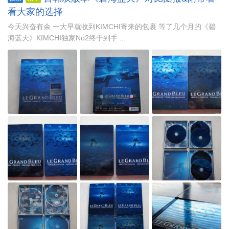
看大家的选择
今天兴奋有余 一大早就收到KIMCHI寄来的包裹 等了几个月的《碧
海蓝天》KIMCHI独家No2终于到手 ...