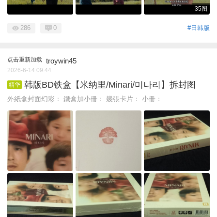
35图
286
0
#日韩版
点击重新加载
troywin45
2026-6-14 09:44
韩版BD铁盒【米纳里/Minari/미나리】拆封图
精华
外紙盒封面幻彩： 鐵盒加小冊： 幾張卡片： 小冊： ...