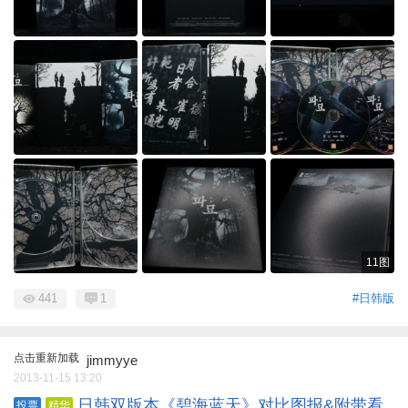
11图
441
1
#日韩版
点击重新加载
jimmyye
2013-11-15 13:20
日韩双版本《碧海蓝天》对比图报&附带看
投票
精华