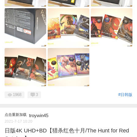
1968
3
#日韩版
点击重新加载
troywin45
2021-7-17 10:20
日版4K UHD+BD【猎杀红色十月/The Hunt for Red