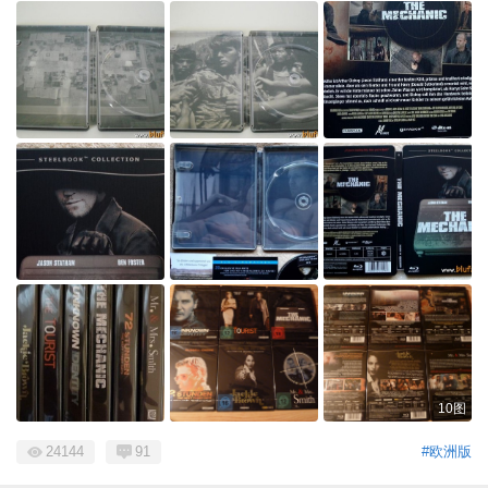
10图
24144
91
#欧洲版