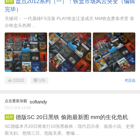
盘点2012系列（一）：铁盒市场风云突变（编辑
精华
完毕）
关键词： 一代枭雄FS没落 PLAY铁盒泛滥成灾 MM铁盒萧条求变 港
台铁盒头热脚 ...
33102
105
#活动
点击重新加载
softandy
2012-9-9 14:48
德版SC 20日黑铁 偷跑最新图 mm的生化危机
精华
SC德版本月20日将发行10张黑板铁：现代启示录、低俗小说、史密
斯夫妇、危情三日、危险关系、整编 ...