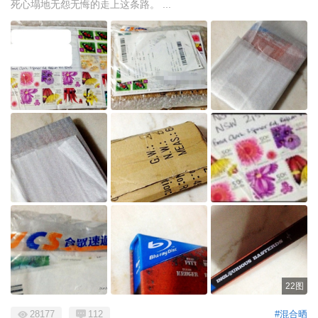
死心塌地无怨无悔的走上这条路。 ...
22图
28177
112
#混合晒