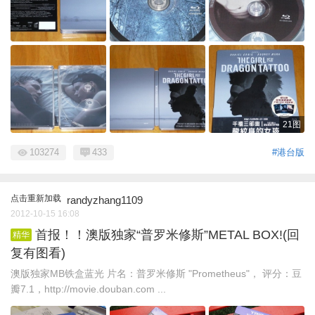
21图
103274
433
#港台版
点击重新加载
randyzhang1109
2012-10-15 16:08
首报！！澳版独家“普罗米修斯”METAL BOX!(回
精华
复有图看)
澳版独家MB铁盒蓝光 片名：普罗米修斯 "Prometheus"， 评分：豆
瓣7.1，http://movie.douban.com ...