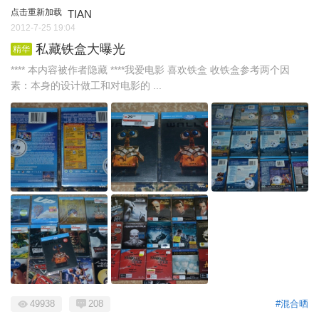
点击重新加载
TIAN
2012-7-25 19:04
私藏铁盒大曝光
精华
**** 本内容被作者隐藏 ****我爱电影 喜欢铁盒 收铁盒参考两个因
素：本身的设计做工和对电影的 ...
49938
208
#混合晒