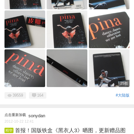
25图
39559
164
#大陆版
点击重新加载
sonydan
2012-10-22 12:41
首报！国版铁盒《黑衣人3》晒图，更新赠品图
精华