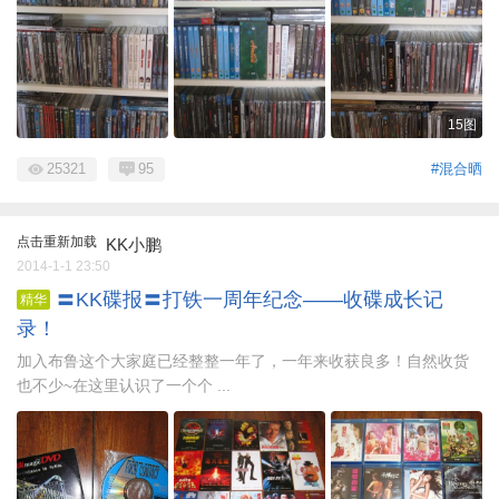
15图
25321
95
#混合晒
点击重新加载
KK小鹏
2014-1-1 23:50
〓KK碟报〓打铁一周年纪念——收碟成长记
精华
录！
加入布鲁这个大家庭已经整整一年了，一年来收获良多！自然收货
也不少~在这里认识了一个个 ...