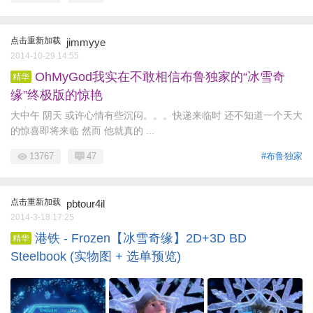
点击重新加载
jimmyye
2014-10-29 14:55
OhMyGod我实在不敢相信布鲁独家的“冰雪奇
精华
缘”终极版的惊艳
大中午 阴天 或许心情有些沉闷。。。快递来临时 还不知道一个天大
的惊喜即将来临 然而 他就真的 ...
13767
47
#布鲁独家
点击重新加载
pbtour4il
2014-3-18 17:25
港铁 - Frozen【冰雪奇缘】2D+3D BD
精华
Steelbook (实物图 + 选单预览)