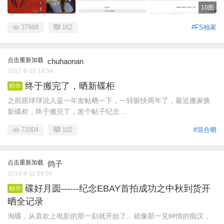
10图
37989
162
#FS独家
点击重新加载
chuhaonan
2017-8-18 14:54
终于搬完了，晒新碟柜
精华
之前跟球球说入蓝一年发帖晒一下，一转眼快两年了，最近搬家换
新碟柜，终于搬完了，发个帖子纪念 ...
73304
102
#混合晒
点击重新加载
鸽子
2014-9-11 09:54
碟好月圆------纪念EBAY首拍成功之中秋到货开
精华
晒全记录
淘碟，从喜欢上电影的那一刻就开始了。就像那一见钟情的痴汉，