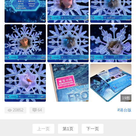
19图
20852
64
#港台版
上一页
第1页
下一页