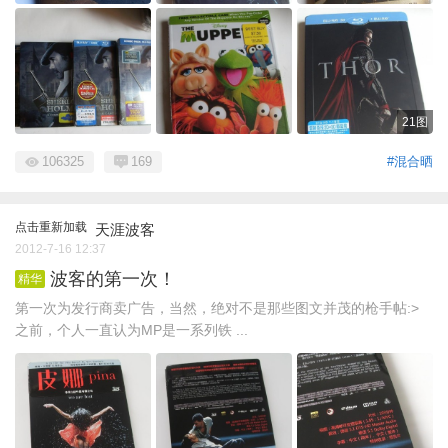
21图
106325
169
#混合晒
点击重新加载
天涯波客
2012-7-16 12:37
波客的第一次！
精华
第一次为发行商卖广告，当然，绝对不是那些图文并茂的枪手帖:>
之前，个人一直认为MP是一系列铁 ...