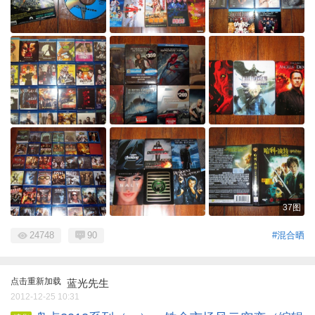
37图
24748
90
#混合晒
点击重新加载
蓝光先生
2012-12-25 10:31