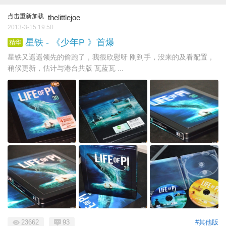
点击重新加载
thelittlejoe
2013-3-15 19:50
星铁 - 《少年P 》首爆
精华
星铁又遥遥领先的偷跑了，我很欣慰呀 刚到手，没来的及看配置，
稍候更新，估计与港台共版 瓦蓝瓦 ...
23662
93
#其他版