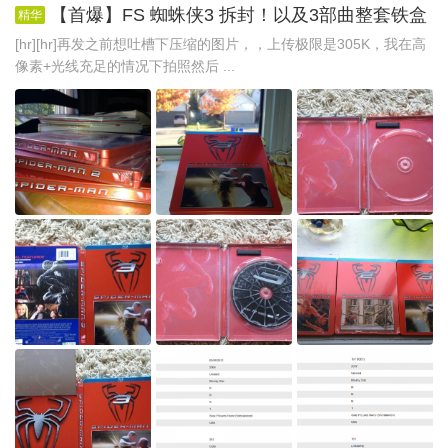
【首爆】FS 蜘蛛侠3 拆封！以及3部曲整套铁盒
精华
[hr][hr]再发之前想吐槽下压缩的图片，，上传极限是305K，我在高
像素+光线充足的情况下拍照然后 ...