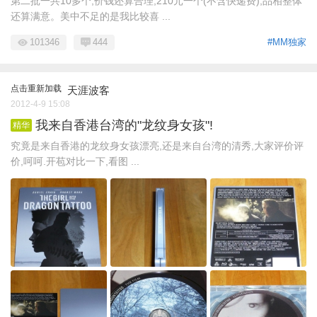
第二批一共10多个,价钱还算合理,210元一个(不含快递费),品相整体
还算满意。美中不足的是我比较喜 ...
101346
444
#MM独家
点击重新加载
天涯波客
2012-4-9 15:08
我来自香港台湾的"龙纹身女孩"!
精华
究竟是来自香港的龙纹身女孩漂亮,还是来自台湾的清秀,大家评价评
价,呵呵.开苞对比一下,看图 ...