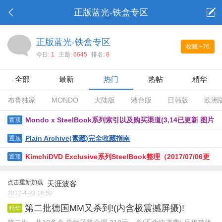
正版蓝光-铁盒专区
正版蓝光-铁盒专区
收藏
+76
今日:
1
主题:
6645
排名:
8
全部
最新
热门
热帖
精华
布鲁独家
MONDO
大陆版
港台版
日韩版
欧洲
Mondo x SteelBook系列索引以及购买渠道(3,14已更新 图片
置顶
能看了）
Plain Archive(素藏)完全收藏指南
置顶
KimchiDVD Exclusive系列SteelBook整理（2017/07/06更
置顶
新）
点击重新加载
天涯波客
2012-4-23 16:50
第二批德国MM又杀到!(内含极震撼屏摄)!
精华