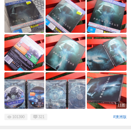
11图
101390
321
#澳洲版