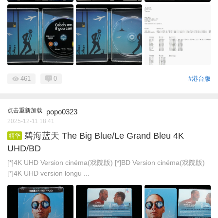
461
0
#港台版
点击重新加载
popo0323
2025-12-11 18:41
碧海蓝天 The Big Blue/Le Grand Bleu 4K
精华
UHD/BD
[*]4K UHD Version cinéma(戏院版) [*]BD Version cinéma(戏院版)
[*]4K UHD version longu ...