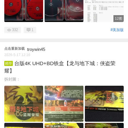
12图
332
1
#美加版
点击重新加载
troywin45
2026-5-17 12:16
台版4K UHD+BD铁盒【龙与地下城：侠盗荣
精华
耀】
拆封圖：