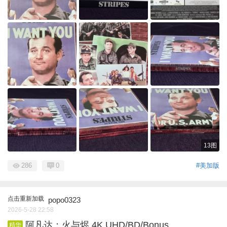
13图
286
0
#美加版
点击重新加载
popo0323
2026-5-28 22:58
阿凡达：火与烬 4K UHD/BD/Bonus
精华