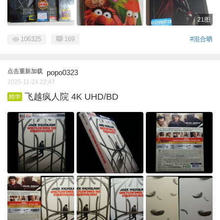
21图
106325
169
#混合晒
点击重新加载
popo0323
2025-11-24 22:47
飞越疯人院 4K UHD/BD
精华