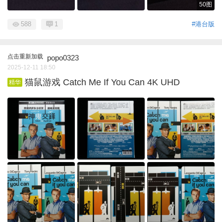
50图
588
1
#港台版
点击重新加载
popo0323
2025-12-11 18:50
猫鼠游戏 Catch Me If You Can 4K UHD
精华