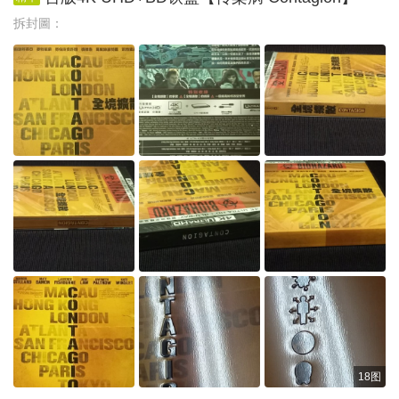
拆封圖：
18图