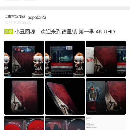
点击重新加载
popo0323
2026-5-23 09:43
小丑回魂：欢迎来到德里镇 第一季 4K UHD
精华