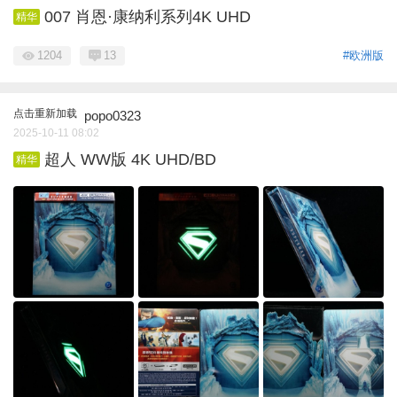
007 肖恩·康纳利系列4K UHD
精华
1204
13
#欧洲版
点击重新加载
popo0323
2025-10-11 08:02
超人 WW版 4K UHD/BD
精华