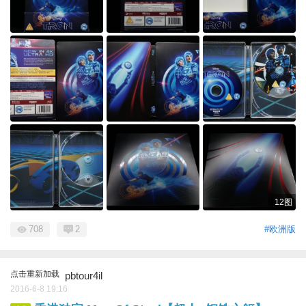
12图
708
2
#欧洲版
点击重新加载
pbtour4il
2016-6-8 19:16