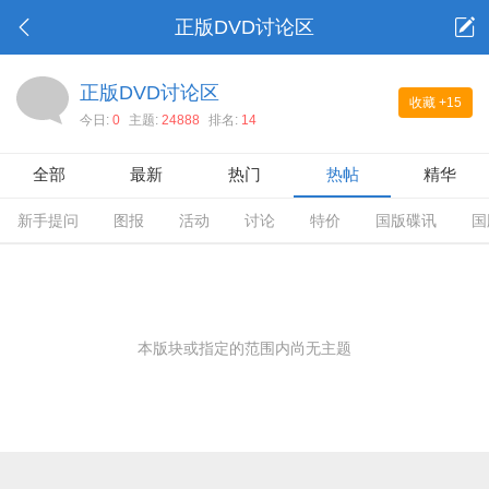
正版DVD讨论区
正版DVD讨论区
收藏
+15
今日:
0
主题:
24888
排名:
14
全部
最新
热门
热帖
精华
新手提问
图报
活动
讨论
特价
国版碟讯
国
本版块或指定的范围内尚无主题